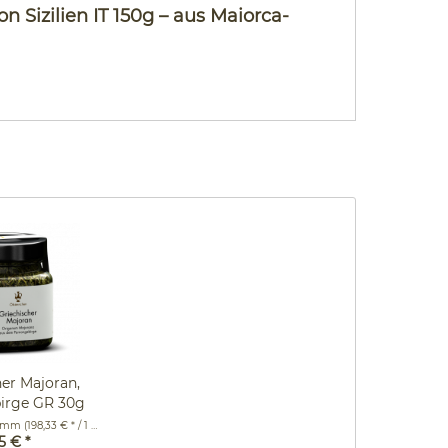
 Sizilien IT 150g – aus Maiorca-
er Majoran,
irge GR 30g
Glas
ramm
(198,33 € * / 1 Kilogramm)
5 € *