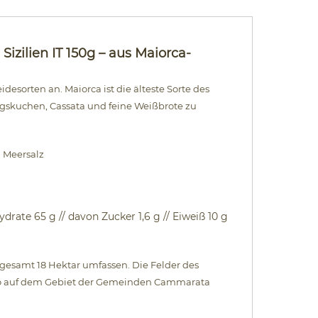
zilien IT 150g – aus Maiorca-
desorten an. Maiorca ist die älteste Sorte des
agskuchen, Cassata und feine Weißbrote zu
, Meersalz
ydrate 65 g // davon Zucker 1,6 g // Eiweiß 10 g
nsgesamt 18 Hektar umfassen. Die Felder des
ermo auf dem Gebiet der Gemeinden Cammarata