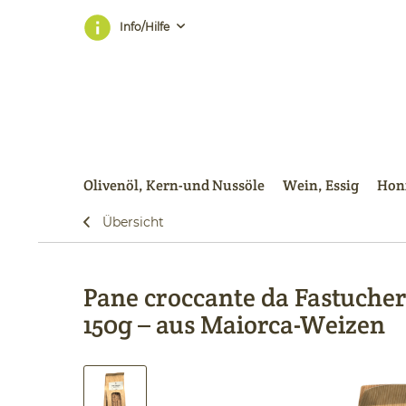
Info/Hilfe
Olivenöl, Kern-und Nussöle
Wein, Essig
Honi
Übersicht
Pane croccante da Fastucher
150g – aus Maiorca-Weizen