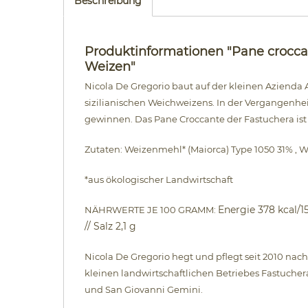
Beschreibung
Produktinformationen "Pane croccan
Weizen"
Nicola De Gregorio baut auf der kleinen Azienda A
sizilianischen Weichweizens. In der Vergangenhe
gewinnen. Das Pane Croccante der Fastuchera ist 
Zutaten:
Weizenmehl* (Maiorca) Type 1050 31% , We
*aus ökologischer Landwirtschaft
Energie 378 kcal/15
NÄHRWERTE JE 100 GRAMM:
// Salz 2,1 g
Nicola De Gregorio hegt und pflegt seit 2010 nach
kleinen landwirtschaftlichen Betriebes Fastuch
und San Giovanni Gemini.