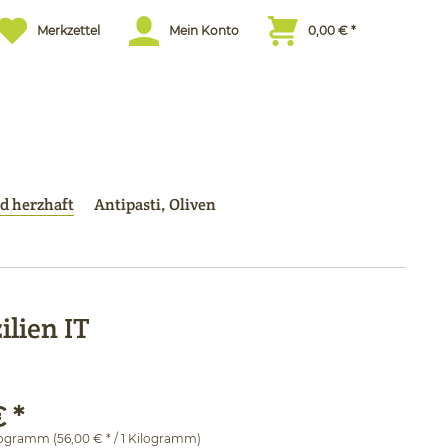
Merkzettel
Mein Konto
0,00 € *
d herzhaft
Antipasti, Oliven
ilien IT
 *
logramm (56,00 € * / 1 Kilogramm)