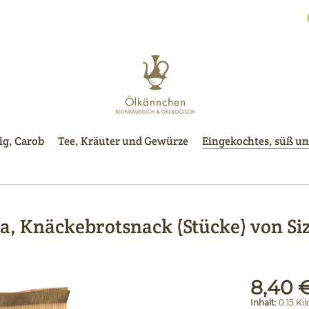
g, Carob
Tee, Kräuter und Gewürze
Eingekochtes, süß un
a, Knäckebrotsnack (Stücke) von Siz
8,40 €
Inhalt:
0.15 Ki