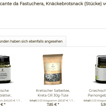
ante da Fastuchera, Knäckebrotsnack (Stücke) von
unden haben sich ebenfalls angesehen
hische
Kretischer Salbeitee,
Griechisch
lätter,
Kreta GR 30g-Tüte
Parnongeb
irge GR...
im 
amm
(545,00 € * / 1 Kilogramm)
Inhalt
0.03 Kilogramm
(261,67 € * / 1 Kilogramm)
Inhalt
0.03 Kilog
 € *
7,85 € *
5,9