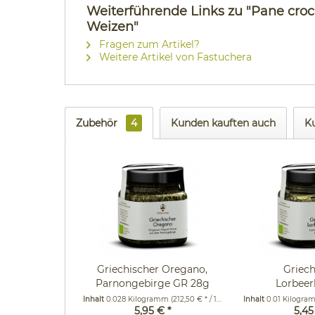
Weiterführende Links zu "Pane crocc
Weizen"
Fragen zum Artikel?
Weitere Artikel von Fastuchera
Zubehör
4
Kunden kauften auch
K
Griechischer Oregano,
Griec
Parnongebirge GR 28g
Lorbeerb
im Glas
Parnongeb
Inhalt
0.028 Kilogramm
(212,50 € * / 1 Kilogramm)
Inhalt
0.01 Kilogr
5,95 € *
5,45