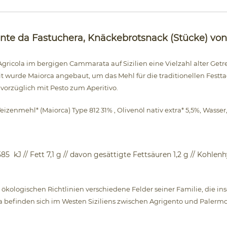
te da Fastuchera, Knäckebrotsnack (Stücke) von Si
gricola im bergigen Cammarata auf Sizilien eine Vielzahl alter Getrei
it wurde Maiorca angebaut, um das Mehl für die traditionellen Festt
vorzüglich mit Pesto zum Aperitivo.
izenmehl* (Maiorca) Type 812 31% , Olivenöl nativ extra* 5,5%, Wasser
85 kJ // Fett 7,1 g // davon gesättigte Fettsäuren 1,2 g // Kohlenh
 ökologischen Richtlinien verschiedene Felder seiner Familie, die i
era befinden sich im Westen Siziliens zwischen Agrigento und Pal