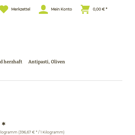
Merkzettel
Mein Konto
0,00 € *
d herzhaft
Antipasti, Oliven
 *
ilogramm (396,67 € * / 1 Kilogramm)