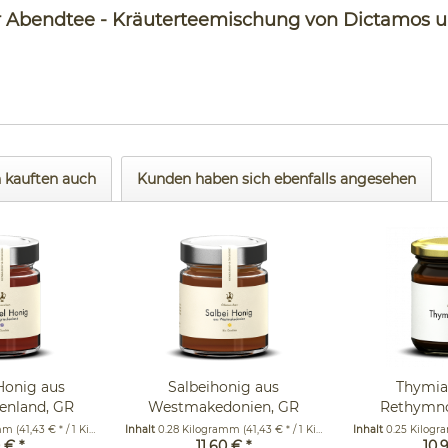
er Abendtee - Kräuterteemischung von Dictamos u
 kauften auch
Kunden haben sich ebenfalls angesehen
Honig aus
Salbeihonig aus
Thymia
enland, GR
Westmakedonien, GR
Rethymno
0g
280g
2
amm
(41,43 € * / 1 Kilogramm)
Inhalt
0.28 Kilogramm
(41,43 € * / 1 Kilogramm)
Inhalt
0.25 Kilog
 € *
11,60 € *
10,