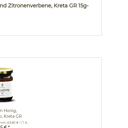
nd Zitronenverbene, Kreta GR 15g-
n Honig,
, Kreta GR
50g
ramm
(43,80 € * / 1 Kilogramm)
95 € *