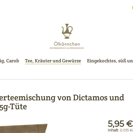
g, Carob
Tee, Kräuter und Gewürze
Eingekochtes, süß un
terteemischung von Dictamos und
5g-Tüte
5,95 €
Inhalt:
0.015 K