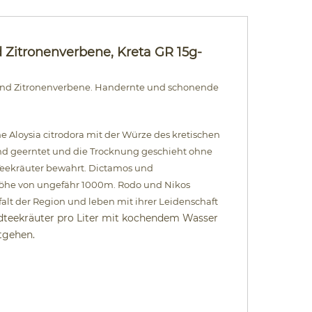
 Zitronenverbene, Kreta GR 15g-
und Zitronenverbene. Handernte und schonende
Aloysia citrodora mit der Würze des kretischen
and geerntet und die Trocknung geschieht ohne
Teekräuter bewahrt. Dictamos und
r Höhe von ungefähr 1000m. Rodo und Nikos
falt der Region und leben mit ihrer Leidenschaft
dteekräuter pro Liter mit kochendem Wasser
tgehen.