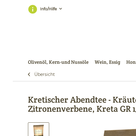
Info/Hilfe
Olivenöl, Kern-und Nussöle
Wein, Essig
Honi
Übersicht
Kretischer Abendtee - Kräu
Zitronenverbene, Kreta GR 1