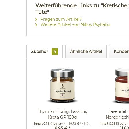
Weiterführende Links zu "Kretisch
Tüte"
Fragen zum Artikel?
Weitere Artikel von Nikos Psyllakis
Zubehör
4
Ähnliche Artikel
Kunden
Thymian Honig, Lassithi,
Lavendel 
Kreta GR 180g
Nordgriech
28
Inhalt
0.18 Kilogramm
(49,72 € * / 1 Kilogramm)
Inhalt
0.28 Kilogr
8,95 € *
11,60