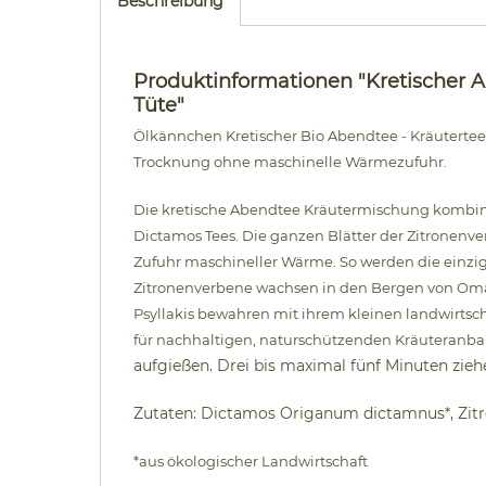
Beschreibung
Produktinformationen "Kretischer 
Tüte"
Ölkännchen Kretischer Bio Abendtee - Kräuter
Trocknung ohne maschinelle Wärmezufuhr.
Die kretische Abendtee Kräutermischung kombini
Dictamos Tees. Die ganzen Blätter der Zitronenv
Zufuhr maschineller Wärme. So werden die einzi
Zitronenverbene wachsen in den Bergen von Omalo
Psyllakis bewahren mit ihrem kleinen landwirtscha
für nachhaltigen, naturschützenden Kräuteranbau
aufgießen. Drei bis maximal fünf Minuten zi
Zutaten: Dictamos Origanum dictamnus*, Zitr
*aus ökologischer Landwirtschaft