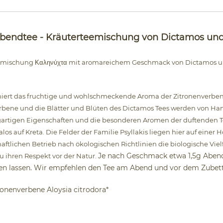
Abendtee - Kräuterteemischung von Dictamos und
teemischung Καληνύχτα mit aromareichem Geschmack von Dictamos 
ert das fruchtige und wohlschmeckende Aroma der Zitronenverbene 
erbene und die Blätter und Blüten des Dictamos Tees werden von H
gartigen Eigenschaften und die besonderen Aromen der duftenden 
s auf Kreta. Die Felder der Familie Psyllakis liegen hier auf eine
ftlichen Betrieb nach ökologischen Richtlinien die biologische Viel
Je nach Geschmack etwa 1,5g Aben
 ihren Respekt vor der Natur.
ehen lassen. Wir empfehlen den Tee am Abend und vor dem Zubet
onenverbene Aloysia citrodora*