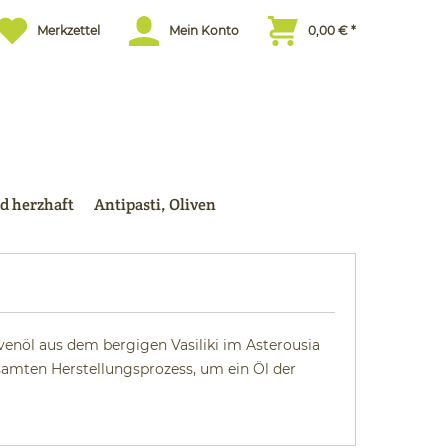
Merkzettel
Mein Konto
0,00 € *
d herzhaft
Antipasti, Oliven
venöl aus dem bergigen Vasiliki im Asterousia
esamten Herstellungsprozess, um ein Öl der