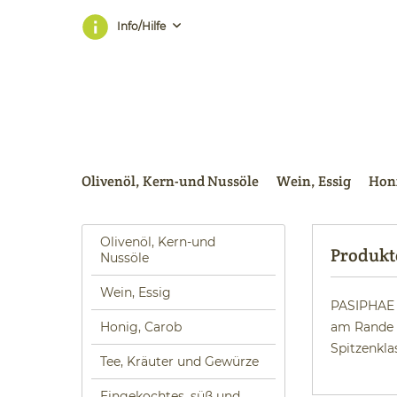
Info/Hilfe
Olivenöl, Kern-und Nussöle
Wein, Essig
Honi
Olivenöl, Kern-und
Produkt
Nussöle
Wein, Essig
PASIPHAE b
Honig, Carob
am Rande d
Spitzenkla
Tee, Kräuter und Gewürze
Eingekochtes, süß und