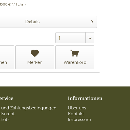
35,90 € * / 1 Liter)
Details
chen
Merken
Warenkorb
ervice
Informationen
d und Zahlungsbedingungen
Über uns
fsrecht
Kontakt
chutz
Impressum