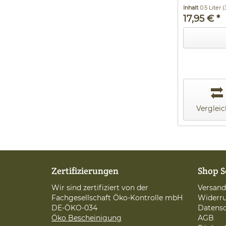
Inhalt
0.5 Liter
(
17,95 € *
Verglei
Zertifizierungen
Shop S
Wir sind zertifiziert von der
Versan
Fachgesellschaft Öko-Kontrolle mbH
Widerru
DE-ÖKO-034
Datens
Öko Bescheinigung
AGB